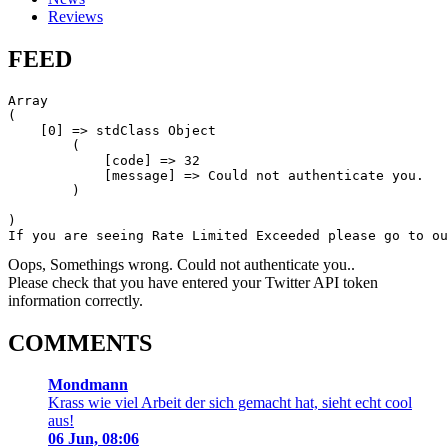
Reviews
FEED
Array

(

    [0] => stdClass Object

        (

            [code] => 32

            [message] => Could not authenticate you.

        )

)

If you are seeing Rate Limited Exceeded please go to ou
Oops, Somethings wrong. Could not authenticate you..
Please check that you have entered your Twitter API token
information correctly.
COMMENTS
Mondmann
Krass wie viel Arbeit der sich gemacht hat, sieht echt cool
aus!
06 Jun, 08:06