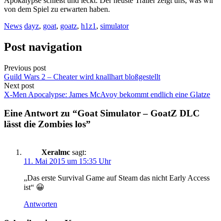
Apokalypse schießt und leckt. Der neuste Trailer zeigt uns, was wir
von dem Spiel zu erwarten haben.
News
dayz
,
goat
,
goatz
,
h1z1
,
simulator
Post navigation
Previous post
Guild Wars 2 – Cheater wird knallhart bloßgestellt
Next post
X-Men Apocalypse: James McAvoy bekommt endlich eine Glatze
Eine Antwort zu “Goat Simulator – GoatZ DLC
lässt die Zombies los”
Xeralmc
sagt:
11. Mai 2015 um 15:35 Uhr
„Das erste Survival Game auf Steam das nicht Early Access
ist“ 😀
Antworten